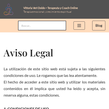
Vittoria Verì Doldo ~ Terapeuta y Coach Online
Terapia emocional y crecimiento espiritual
Saltar
al
Blog
contenido
Aviso Legal
La utilización de este sitio web está sujeta a las siguientes
condiciones de uso. Le rogamos que las lea atentamente.
El hecho de acceder a este sitio web y utilizar los materiales
contenidos en él implica que usted ha leído y acepta, sin
reserva alguna, estas condiciones.
1. CONDICIONES DE USO