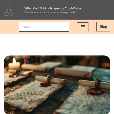
Vittoria Verì Doldo ~ Terapeuta y Coach Online
Terapia emocional y crecimiento espiritual
Saltar
al
Blog
contenido