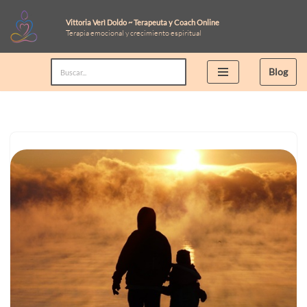
Vittoria Verì Doldo ~ Terapeuta y Coach Online
Terapia emocional y crecimiento espiritual
Saltar
al
Blog
contenido