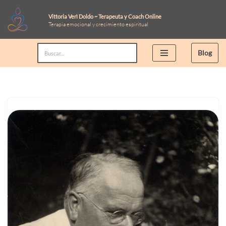
Vittoria Verì Doldo ~ Terapeuta y Coach Online
Terapia emocional y crecimiento espiritual
Saltar
al
Blog
contenido