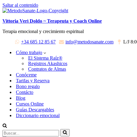
Saltar al contenido
Vittoria Verì Doldo ~ Terapeuta y Coach Online
Terapia emocional y crecimiento espiritual
+34 685 12 85 67
info@metodosanate.com
L/J 8:
Cómo trabajo
El Sistema Raíz®
Registros Akashicos
Contratos de Almas
Conóceme
Tarifas y Reserva
Bono regalo
Contácto
Blog
Cursos Online
Guías Descargables
Diccionario emocional
Buscar...