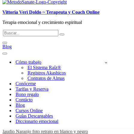
Vittoria Verì Doldo ~ Terapeuta y Coach Online
Terapia emocional y crecimiento espiritual
Buscar...
Menú
Blog
de
navegación
Menú
de
Cómo trabajo
navegación
El Sistema Raíz®
Registros Akashicos
Contratos de Almas
Conóceme
Tarifas y Reserva
Bono regalo
Contácto
Blog
Cursos Online
Guías Descargables
Diccionario emocional