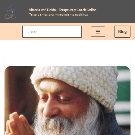
Vittoria Verì Doldo ~ Terapeuta y Coach Online
Terapia emocional y crecimiento espiritual
Saltar
al
Blog
contenido