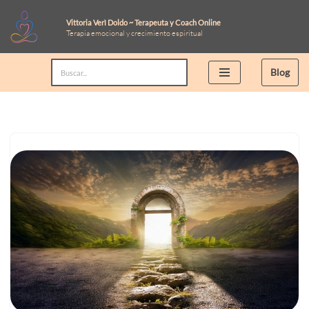
Vittoria Verì Doldo ~ Terapeuta y Coach Online
Terapia emocional y crecimiento espiritual
Saltar
al
Blog
contenido