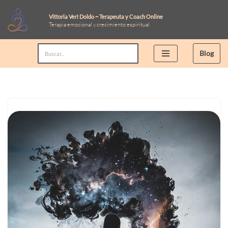
Vittoria Verì Doldo ~ Terapeuta y Coach Online
Terapia emocional y crecimiento espiritual
Saltar
al
Blog
contenido