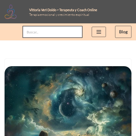
Vittoria Verì Doldo ~ Terapeuta y Coach Online
Terapia emocional y crecimiento espiritual
Saltar
al
Blog
contenido