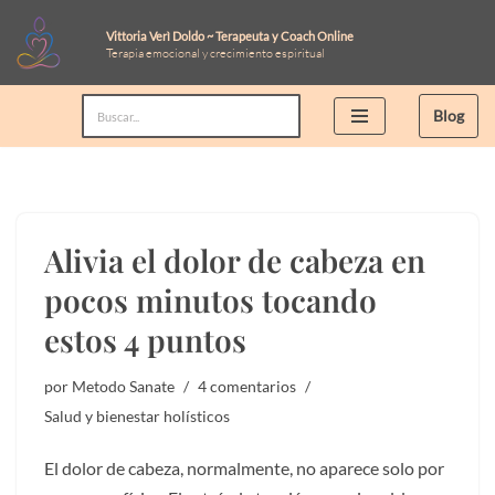
Vittoria Verì Doldo ~ Terapeuta y Coach Online
Terapia emocional y crecimiento espiritual
Saltar
al
Blog
contenido
Alivia el dolor de cabeza en
pocos minutos tocando
estos 4 puntos
por
Metodo Sanate
4 comentarios
Salud y bienestar holísticos
El dolor de cabeza, normalmente, no aparece solo por