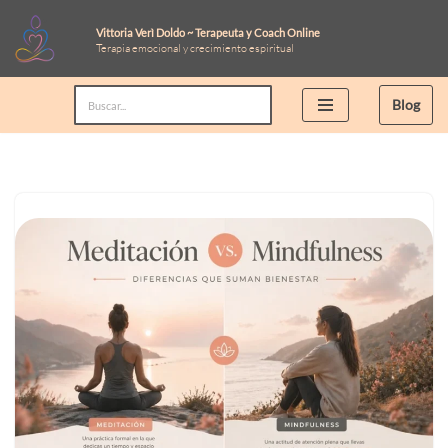
Vittoria Verì Doldo ~ Terapeuta y Coach Online
Terapia emocional y crecimiento espiritual
Saltar
al
Blog
contenido