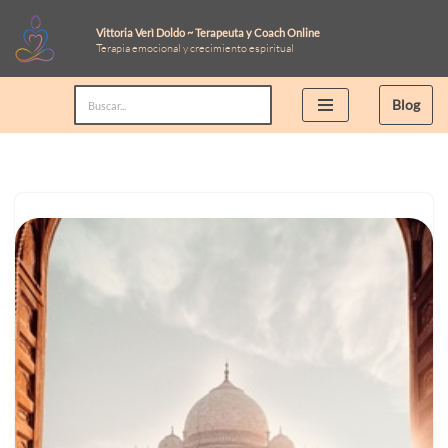
Vittoria Verì Doldo ~ Terapeuta y Coach Online
Terapia emocional y crecimiento espiritual
Saltar
al
Blog
contenido