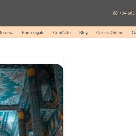
+34 685 
 Reserva
Bono regalo
Contácto
Blog
Cursos Online
Gu