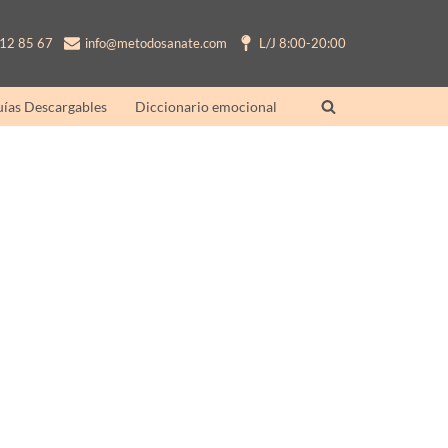
12 85 67
info@metodosanate.com
L/J 8:00-20:00
ías Descargables
Diccionario emocional