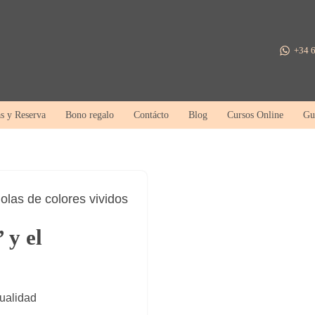
+34 6
as y Reserva
Bono regalo
Contácto
Blog
Cursos Online
Gu
 y el
tualidad