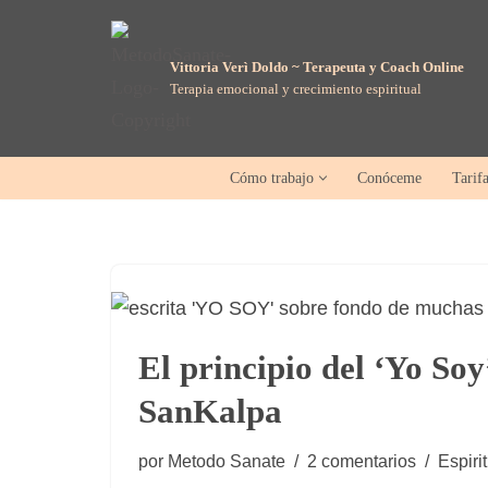
Saltar
Vittoria Verì Doldo ~ Terapeuta y Coach Online
Terapia emocional y crecimiento espiritual
al
contenido
Cómo trabajo
Conóceme
Tarif
El principio del ‘Yo Soy’
SanKalpa
por
Metodo Sanate
2 comentarios
Espiri