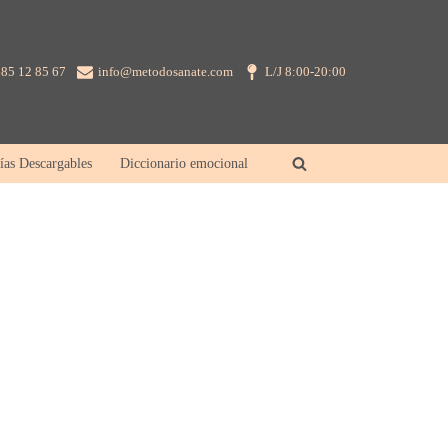
85 12 85 67
info@metodosanate.com
L/J 8:00-20:00
ías Descargables
Diccionario emocional