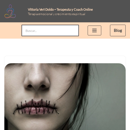
Vittoria Verì Doldo ~ Terapeuta y Coach Online
Terapia emocional y crecimiento espiritual
Saltar
al
Blog
contenido