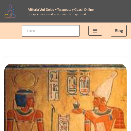
Vittoria Verì Doldo ~ Terapeuta y Coach Online
Terapia emocional y crecimiento espiritual
Saltar
al
Blog
contenido