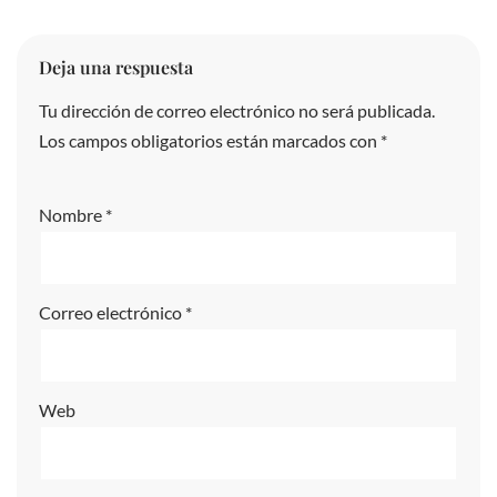
Deja una respuesta
Tu dirección de correo electrónico no será publicada.
A
Los campos obligatorios están marcados con
lt
*
e
r
Nombre
*
n
a
ti
Correo electrónico
*
v
e
:
Web