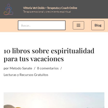
Vittoria Verì Doldo ~ Terapeuta y Coach Online
Terapia emocional y crecimiento espiritual
Saltar
al
Blog
contenido
10 libros sobre espiritualidad
para tus vacaciones
por
Metodo Sanate
8 comentarios
Lecturas y Recursos Gratuitos