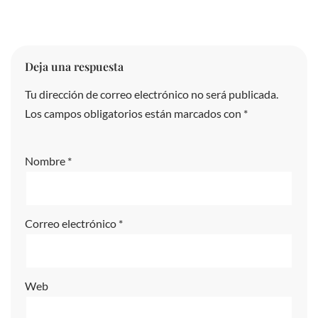
Deja una respuesta
Tu dirección de correo electrónico no será publicada.
A
Los campos obligatorios están marcados con
lt
*
e
r
Nombre
*
n
a
ti
Correo electrónico
*
v
e
:
Web