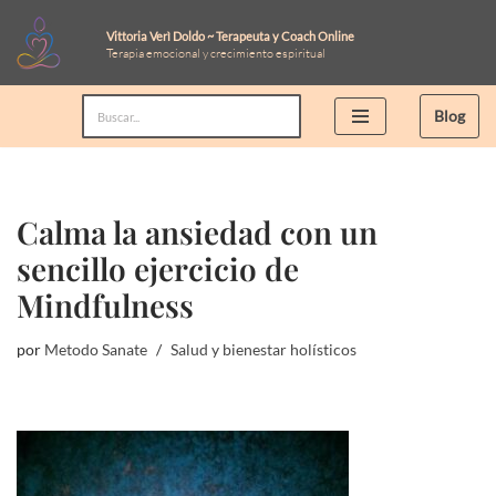
Vittoria Verì Doldo ~ Terapeuta y Coach Online
Terapia emocional y crecimiento espiritual
Saltar
al
Blog
contenido
Calma la ansiedad con un
sencillo ejercicio de
Mindfulness
por
Metodo Sanate
Salud y bienestar holísticos