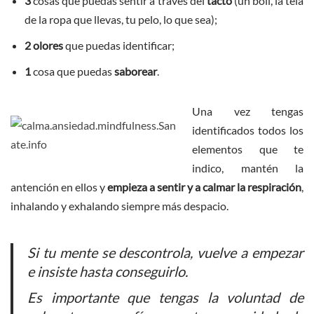
3
cosas que puedas sentir a traves del
tacto
(un boli, la tela
de la ropa que llevas, tu pelo, lo que sea);
2
olores
que puedas identificar;
1
cosa que puedas
saborear
.
Una vez tengas
identificados todos los
elementos que te
indico, mantén la
antención en ellos y
empieza a sentir y a
calmar la respiración
,
inhalando y exhalando siempre más despacio.
Si tu mente se descontrola, vuelve a empezar
e insiste hasta conseguirlo.
Es importante que tengas la voluntad de