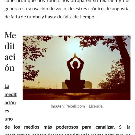
superficial que nos rodea, nos atrapa en su telaraña y nos
genera esa sensación de vacío, de estrés crónico, de angustia,
de falta de rumbo y hasta de falta de tiempo…
Me
dit
aci
ón
La
medit
ación
Imagen:
Pexels.com
–
Licencia
es
uno
de los medios más poderosos para canalizar
. Si la
practicamos, conseguiremos apaciguar la mente para que los