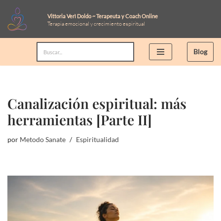
Vittoria Verì Doldo ~ Terapeuta y Coach Online
Terapia emocional y crecimiento espiritual
Saltar
al
Blog
contenido
Canalización espiritual: más
herramientas [Parte II]
por
Metodo Sanate
Espiritualidad