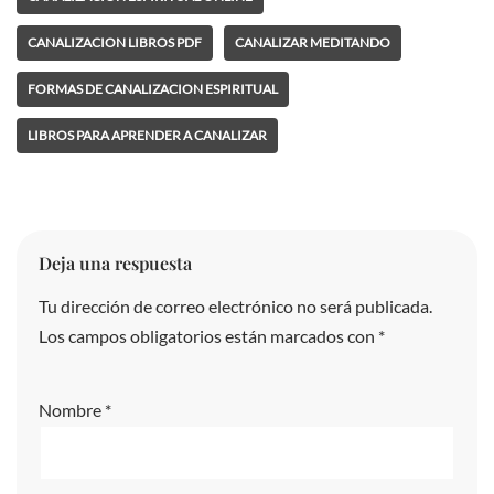
CANALIZACION LIBROS PDF
CANALIZAR MEDITANDO
FORMAS DE CANALIZACION ESPIRITUAL
LIBROS PARA APRENDER A CANALIZAR
Deja una respuesta
Tu dirección de correo electrónico no será publicada.
A
Los campos obligatorios están marcados con
lt
*
e
r
Nombre
*
n
a
ti