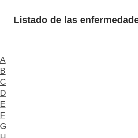
Listado de las enfermedad
A
B
C
D
E
F
G
H