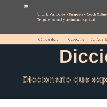
Saltar
Vittoria Verì Doldo ~ Terapeuta y Coach Online
Terapia emocional y crecimiento espiritual
al
contenido
Cómo trabajo
Conóceme
Tarifas y 
Dicc
Diccionario que exp