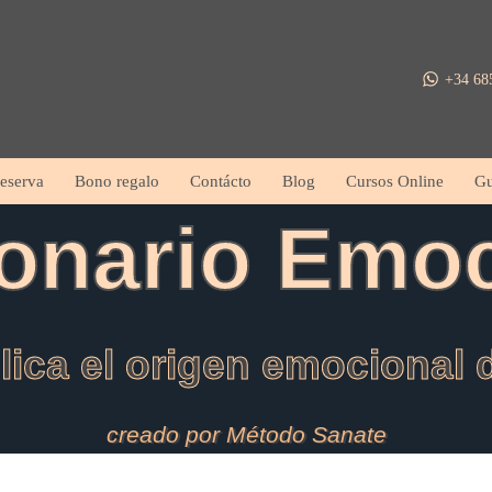
+34 68
Reserva
Bono regalo
Contácto
Blog
Cursos Online
Gu
ionario Emoc
lica el origen emocional
creado por Método Sanate