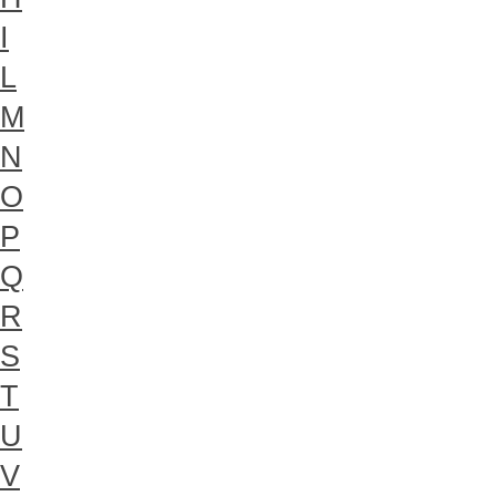
I
L
M
N
O
P
Q
R
S
T
U
V