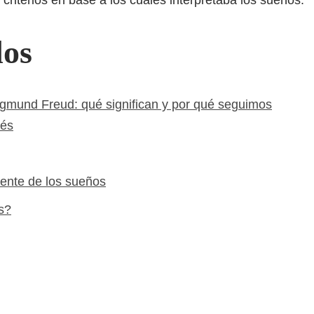
 criterios en base a los cuales interpretaba los sueños.
dos
igmund Freud: qué significan y por qué seguimos
ués
tente de los sueños
s?