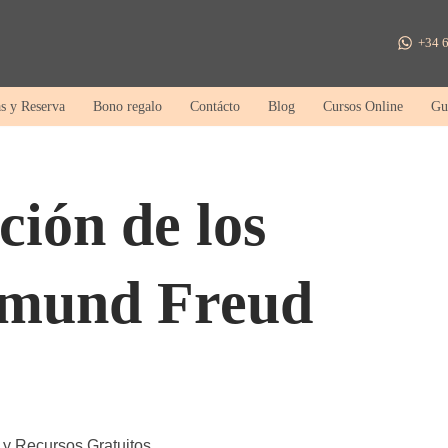
+34 6
as y Reserva
Bono regalo
Contácto
Blog
Cursos Online
Gu
ción de los
gmund Freud
 y Recursos Gratuitos