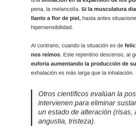
una
limitación en la expansión de los p
pena, la melancolía.
Si la musculatura di
llanto a flor de piel,
hasta antes situacione
hipersensibilidad.
Al contrario, cuando la situación es de
feli
nos reímos
. Este repentino descenso, al g
euforia aumentando la producción de su
exhalación es más larga que la inhalación.
Otros científicos evalúan la pos
intervienen para eliminar sust
un estado de alteración (risas, 
angustia, tristeza).