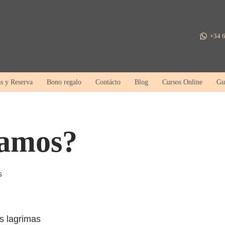
+34 6
as y Reserva
Bono regalo
Contácto
Blog
Cursos Online
Gu
ramos?
s