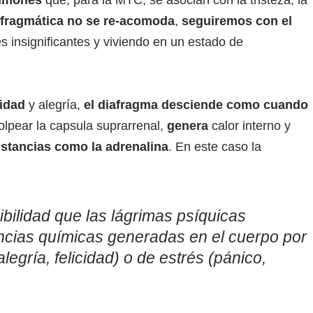
ulmones
que, para la MTC, se asocian con la tristeza, la
afragmática no se re-acomoda
,
seguiremos con el
s insignificantes y viviendo en un estado de
cidad
y alegría,
el diafragma desciende como cuando
olpear la capsula suprarrenal,
genera
calor interno y
stancias como la adrenalina
. En este caso la
ibilidad que las lágrimas psíquicas
ancias químicas generadas en el cuerpo por
alegría, felicidad) o de estrés (pánico,