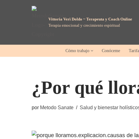
Saltar
Vittoria Verì Doldo ~ Terapeuta y Coach Online
Terapia emocional y crecimiento espiritual
al
contenido
Cómo trabajo
Conóceme
Tarif
¿Por qué llo
por
Metodo Sanate
Salud y bienestar holístico