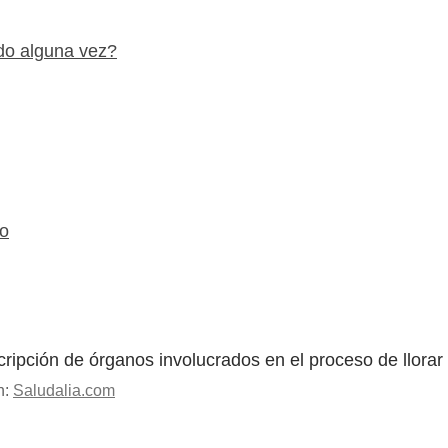
do alguna vez?
co
n:
Saludalia.com