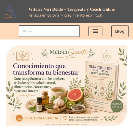
Vittoria Verì Doldo ~ Terapeuta y Coach Online
Terapia emocional y crecimiento espiritual
Saltar
al
Blog
contenido