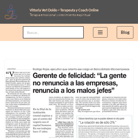
Vittoria Verì Doldo ~ Terapeuta y Coach Online
Terapia emocional y crecimiento espiritual
Saltar
al
Blog
contenido