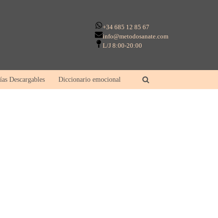
+34 685 12 85 67
info@metodosanate.com
L/J 8:00-20:00
ías Descargables
Diccionario emocional