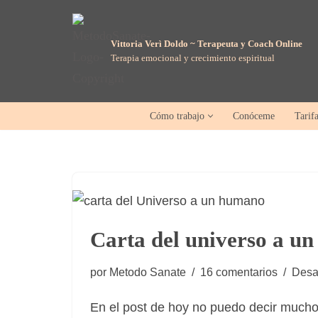
Saltar
Vittoria Verì Doldo ~ Terapeuta y Coach Online
Terapia emocional y crecimiento espiritual
al
contenido
Cómo trabajo
Conóceme
Tarif
Carta del universo a u
por
Metodo Sanate
16 comentarios
Desa
En el post de hoy no puedo decir mucho