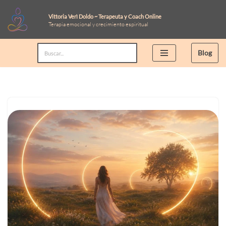
Vittoria Verì Doldo ~ Terapeuta y Coach Online
Terapia emocional y crecimiento espiritual
Saltar
al
Blog
contenido