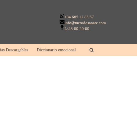
+34 685 12 85 67
info@metodosanate.com
L/J 8:00-20:00
ías Descargables
Diccionario emocional