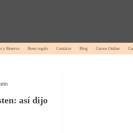
as y Reserva
Bono regalo
Contácto
Blog
Cursos Online
Gu
ten: así dijo