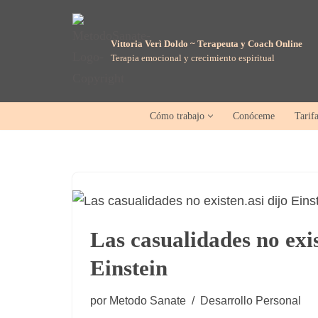
Saltar
Vittoria Verì Doldo ~ Terapeuta y Coach Online
Terapia emocional y crecimiento espiritual
al
contenido
Cómo trabajo
Conóceme
Tarif
Las casualidades no exis
Einstein
por
Metodo Sanate
Desarrollo Personal