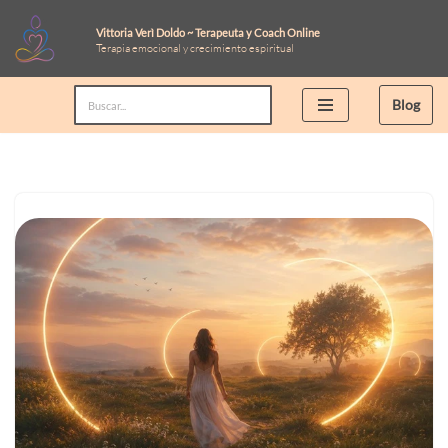
Vittoria Verì Doldo ~ Terapeuta y Coach Online
Terapia emocional y crecimiento espiritual
Saltar
al
Blog
contenido