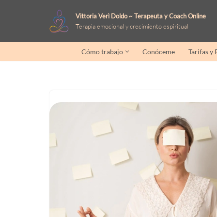
Vittoria Verì Doldo ~ Terapeuta y Coach Online
Terapia emocional y crecimiento espiritual
Saltar
al
Cómo trabajo
Conóceme
Tarifas y
contenido