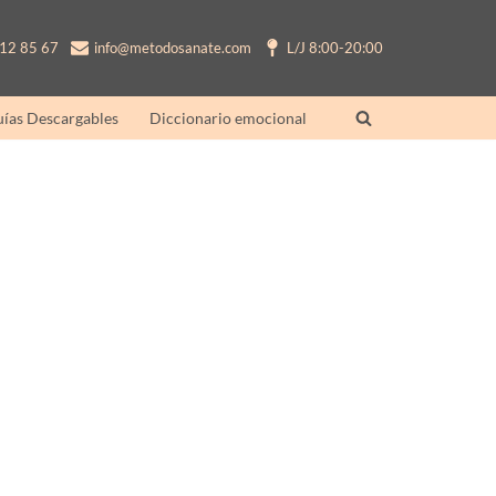
12 85 67
info@metodosanate.com
L/J 8:00-20:00
ías Descargables
Diccionario emocional