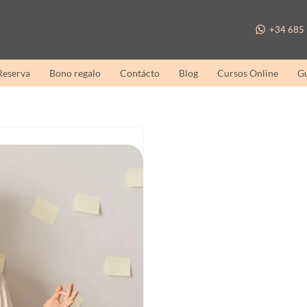
+34 685 
 Reserva
Bono regalo
Contácto
Blog
Cursos Online
Gu