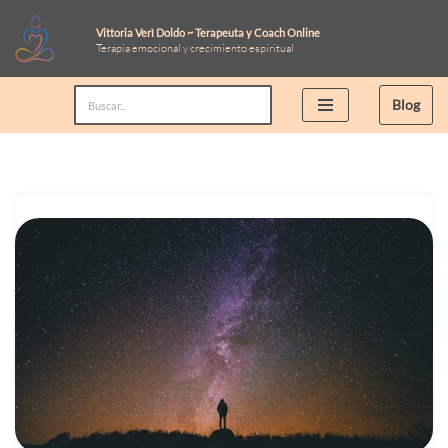
Vittoria Verì Doldo ~ Terapeuta y Coach Online
Terapia emocional y crecimiento espiritual
Saltar
al
Blog
contenido