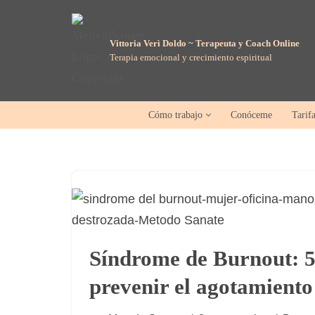
Saltar
Vittoria Verì Doldo ~ Terapeuta y Coach Online
Terapia emocional y crecimiento espiritual
al
contenido
Cómo trabajo
Conóceme
Tarif
Síndrome de Burnout: 5
prevenir el agotamiento