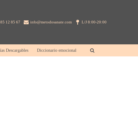
85 12 85 67
info@metodosanate.com
L/J 8:00-20:00
ías Descargables
Diccionario emocional