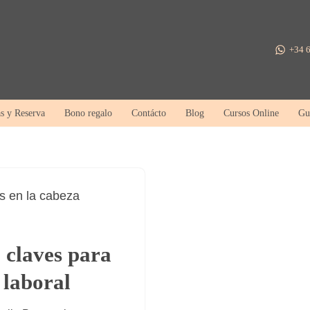
+34 6
as y Reserva
Bono regalo
Contácto
Blog
Cursos Online
Gu
 claves para
 laboral