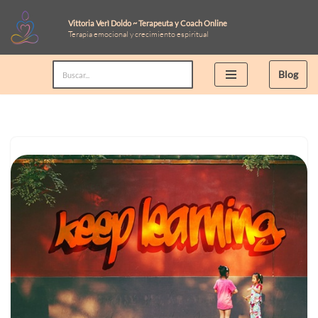
Vittoria Verì Doldo ~ Terapeuta y Coach Online
Terapia emocional y crecimiento espiritual
Saltar
al
Blog
contenido