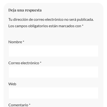
Deja una respuesta
Tu dirección de correo electrónico no será publicada.
A
Los campos obligatorios están marcados con
lt
*
e
r
Nombre
*
n
a
ti
Correo electrónico
*
v
e
:
Web
Comentario
*