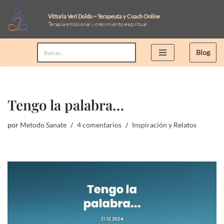
Vittoria Verì Doldo ~ Terapeuta y Coach Online
Terapia emocional y crecimiento espiritual
Saltar
al
Blog
contenido
Tengo la palabra…
por
Metodo Sanate
4 comentarios
Inspiración y Relatos