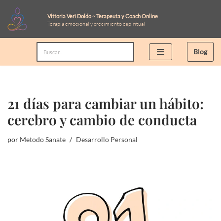
Vittoria Verì Doldo ~ Terapeuta y Coach Online
Terapia emocional y crecimiento espiritual
Saltar
al
Blog
contenido
21 días para cambiar un hábito:
cerebro y cambio de conducta
por
Metodo Sanate
Desarrollo Personal