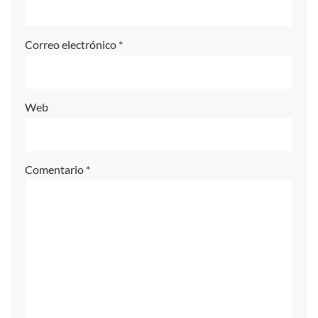
a
ti
Correo electrónico
*
v
e
:
Web
Comentario
*