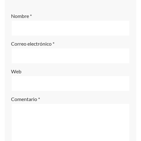
e
r
Nombre
*
n
a
ti
Correo electrónico
*
v
e
:
Web
Comentario
*