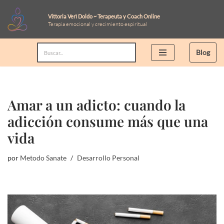
Vittoria Verì Doldo ~ Terapeuta y Coach Online
Terapia emocional y crecimiento espiritual
Saltar
al
Blog
contenido
Amar a un adicto: cuando la
adicción consume más que una
vida
por
Metodo Sanate
Desarrollo Personal