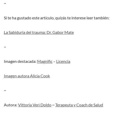
~
Si te ha gustado este artículo, quizás te interese leer también:
La Sabiduría del trauma: Dr. Gabor Mate
~
Imagen destacada:
Magnific
–
Licencia
Imagen a
utora Alicia Cook
~
Autora:
Vittoria Verì Doldo
~
Terapeuta y Coach de Salud