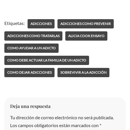
Etiquetas:
ADICCIONES
ADICCIONES COMO PREVENIR
ADICCIONES COMO TRATARLAS
ALICIA COOK ENSAYO
COMO AYUDAR A UN ADICTO
COMO DEBE ACTUAR LA FAMILIA DE UN ADICTO
COMO DEJAR ADICCIONES
SOBREVIVIR A LA ADICCIÓN
Deja una respuesta
Tu dirección de correo electrónico no será publicada.
A
Los campos obligatorios están marcados con
lt
*