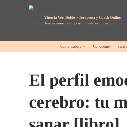
Saltar
Vittoria Verì Doldo ~ Terapeuta y Coach Online
Terapia emocional y crecimiento espiritual
al
contenido
Cómo trabajo
Conóceme
Tarif
El perfil emo
cerebro: tu m
sanar [libro]