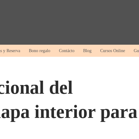
as y Reserva
Bono regalo
Contácto
Blog
Cursos Online
Gu
cional del
apa interior para