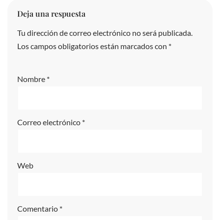
Deja una respuesta
Tu dirección de correo electrónico no será publicada.
A
Los campos obligatorios están marcados con
lt
*
e
r
Nombre
*
n
a
ti
Correo electrónico
*
v
e
:
Web
Comentario
*