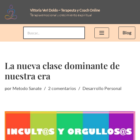
Vittoria Verì Doldo ~ Terapeuta y Coach Online
Terapia emocional y crecimiento espiritual
Saltar
al
Blog
contenido
La nueva clase dominante de
nuestra era
por
Metodo Sanate
2 comentarios
Desarrollo Personal