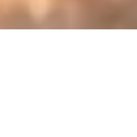
Método Sanate Blog es un espacio
donde encontrarás herramientas
prácticas, consejos y recursos
gratuitos para fortalecer tu
bienestar emocional, avanzar en