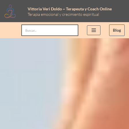
Vittoria Verì Doldo ~ Terapeuta y Coach Online
Terapia emocional y crecimiento espiritual
Saltar
al
Blog
contenido